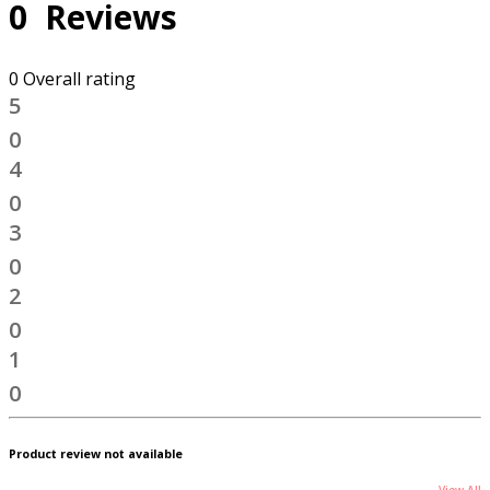
0 Reviews
0 Overall rating
5
0
4
0
3
0
2
0
1
0
Product review not available