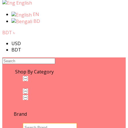
English
EN
BD
BDT ৳
USD
BDT
Shop By Category
WOMEN'S FASHION
WOMEN'S FASHION
Leather & ACCESSORIES
Fashion Photography
MEN'S FASHION
Brand