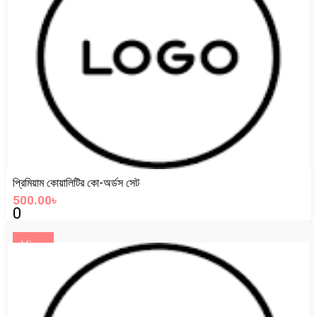
প্রিমিয়াম কোয়ালিটির কো-অর্ডস সেট
500.00৳
0
View