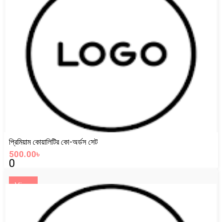
প্রিমিয়াম কোয়ালিটির কো-অর্ডস সেট
500.00৳
0
View