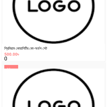
প্রিমিয়াম কোয়ালিটির কো-অর্ডস সেট
500.00৳
0
View