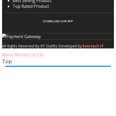
Best Selling Product
Top Rated Product
DOWNLOAD OUR APP
All Rights Reserved By RT Outfits Developed by
Evertech IT
Menu
Wishlist (
0
)
0
0৳
Top