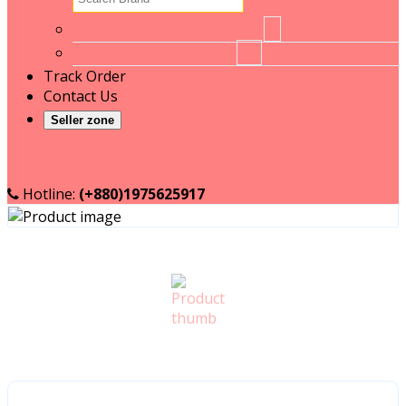
No brand
1
RT
16
Track Order
Contact Us
Seller zone
Become a Seller
Seller login
Hotline:
(+880)1975625917