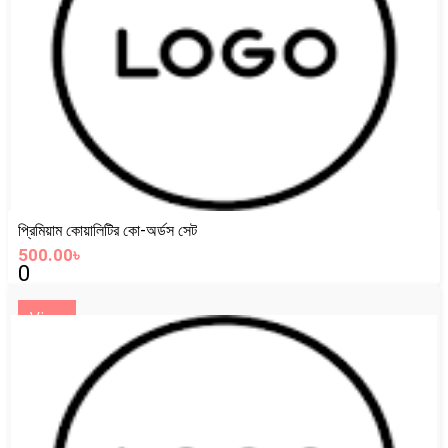
প্রিমিয়াম কোয়ালিটির কো-অর্ডস সেট
500.00৳
0
View