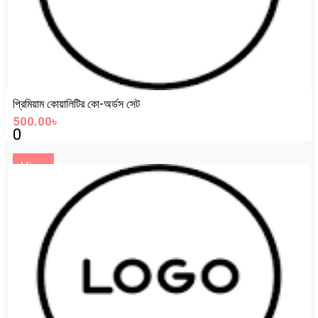
প্রিমিয়াম কোয়ালিটির কো-অর্ডস সেট
500.00৳
0
View