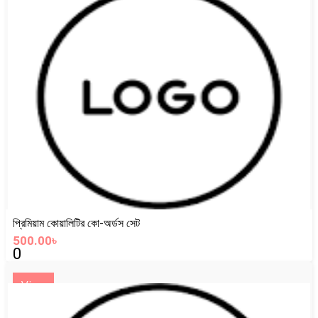
প্রিমিয়াম কোয়ালিটির কো-অর্ডস সেট
500.00৳
0
View