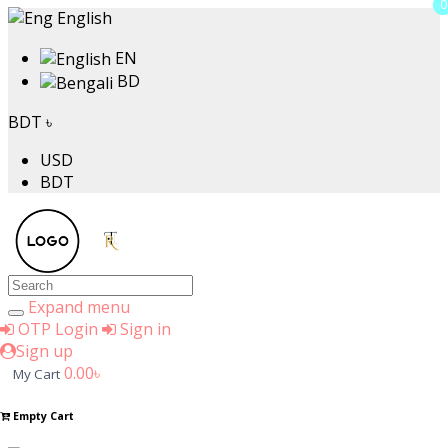
0
0
English
EN
BD
BDT ৳
USD
BDT
Expand menu
OTP Login
Sign in
Sign up
0.00৳
My Cart
Empty Cart