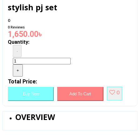
stylish pj set
0
0 Reviews
1,650.00৳
Quantity:
-
+
Total Price:
0
Buy Now
Add To Cart
OVERVIEW