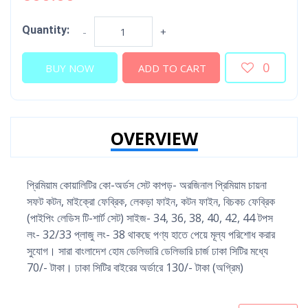
Quantity:
-
+
0
BUY NOW
ADD TO CART
OVERVIEW
প্রিমিয়াম কোয়ালিটির কো-অর্ডস সেট কাপড়- অরজিনাল প্রিমিয়াম চায়না
সফট কটন, মাইক্রো ফেব্রিক, লেকড়া ফাইন, কটন ফাইন, বিচকচ ফেব্রিক
(পাইপিং লেডিস টি-শার্ট সেট) সাইজ- 34, 36, 38, 40, 42, 44 টপস
লং- 32/33 প্লাজু লং- 38 থাকছে পণ্য হাতে পেয়ে মূল্য পরিশোধ করার
সুযোগ। সারা বাংলাদেশ হোম ডেলিভারি ডেলিভারি চার্জ ঢাকা সিটির মধ্যে
70/- টাকা। ঢাকা সিটির বাইরের অর্ডারে 130/- টাকা (অগ্রিম)