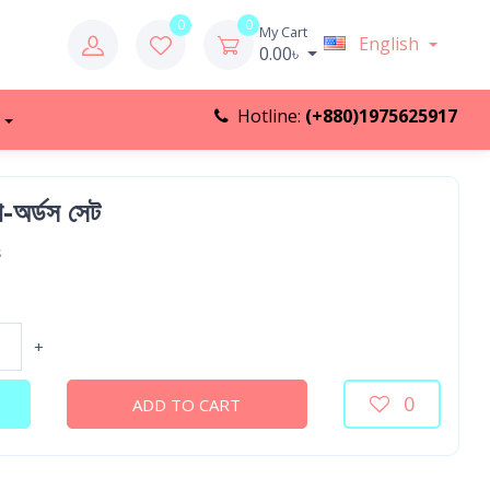
0
0
My Cart
English
0.00৳
Hotline:
(+880)1975625917
ো-অর্ডস সেট
s
+
0
ADD TO CART