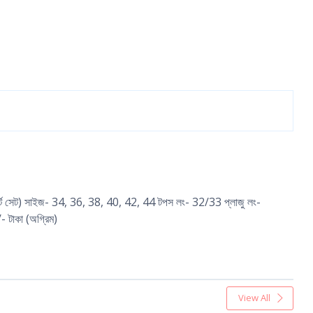
-শার্ট সেট) সাইজ- 34, 36, 38, 40, 42, 44 টপস লং- 32/33 প্লাজু লং-
- টাকা (অগ্রিম)
View All