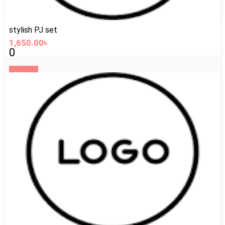
stylish PJ set
1,650.00৳
0
View