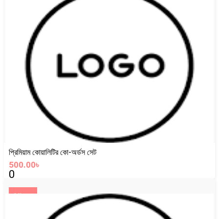
প্রিমিয়াম কোয়ালিটির কো-অর্ডস সেট
500.00৳
0
View