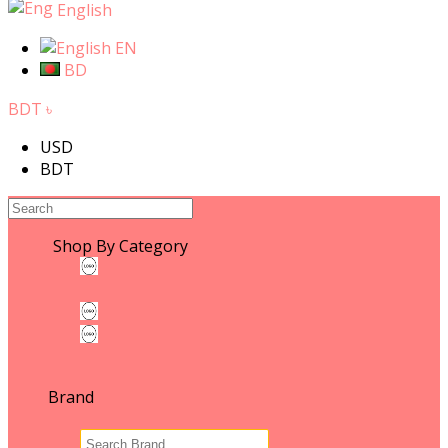
English
EN
BD
BDT ৳
USD
BDT
Shop By Category
WOMEN'S FASHION
WOMEN'S FASHION
Leather & ACCESSORIES
Fashion Photography
MEN'S FASHION
Brand