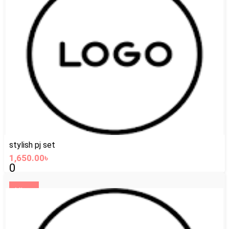
stylish pj set
1,650.00৳
0
View