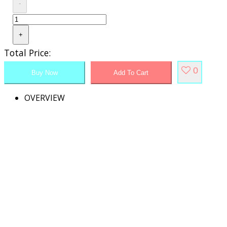
-
+
Total Price:
0
Buy Now
Add To Cart
OVERVIEW