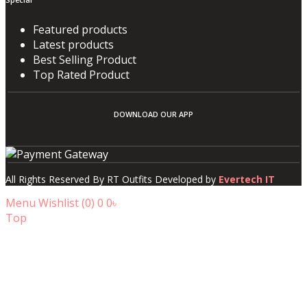
Special
Featured products
Latest products
Best Selling Product
Top Rated Product
DOWNLOAD OUR APP
All Rights Reserved By RT Outfits Developed by
Evertech IT
Menu
Wishlist (
0
)
0
0৳
Top