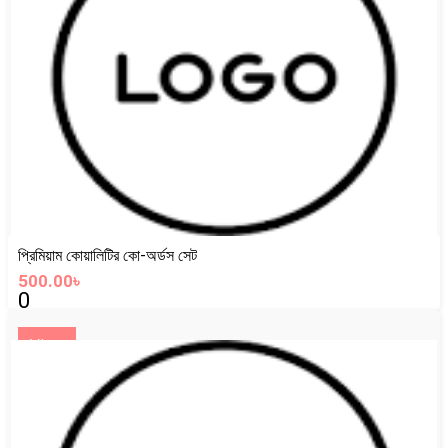
প্রিমিয়াম কোয়ালিটির কো-অর্ডস সেট
500.00৳
0
View