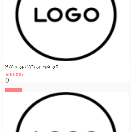
প্রিমিয়াম কোয়ালিটির কো-অর্ডস সেট
500.00৳
0
View