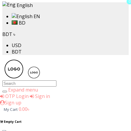
0
0
English
EN
BD
BDT ৳
USD
BDT
Expand menu
OTP Login
Sign in
Sign up
0.00৳
My Cart
Empty Cart